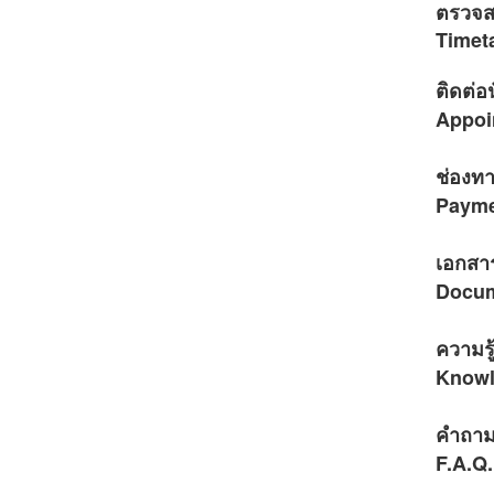
ตรวจส
Timet
ติดต่
Appoi
ช่องท
Payme
เอกสาร
Docum
ความรู
Knowl
คำถาม
F.A.Q