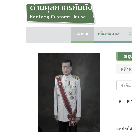
ด่านศุลกากรกันตัง
Kantang Customs House
หน้าหลัก
เกี่ยวกับด่านฯ
ว
สรุ
หน้าห
ที่
PI
1
ผลลัพท์ท