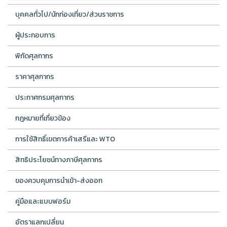
บุคคลทั่วไป/นักท่องเที่ยว/ส่วนราชการ
ผู้ประกอบการ
พิกัดศุลกากร
ราคาศุลกากร
ประกาศกรมศุลกากร
กฎหมายที่เกี่ยวข้อง
การใช้สิทธิ์เขตการค้าเสรีและ WTO
สิทธิประโยชน์ทางภาษีศุลกากร
ของควบคุมการนำเข้า-ส่งออก
คู่มือและแบบฟอร์ม
อัตราแลกเปลี่ยน