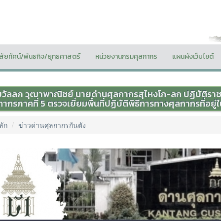
ิสัยทัศน์/พันธกิจ/ยุทธศาสตร์
หน่วยงานกรมศุลกากร
แผนผังเว็บไซต์
วัลลภ วุฒาพาณิชย์ นายด่านศุลกากรสุไหงโก-ลก ปฏิบัติรา
กากรภาคที่ 5 ตรวจเยี่ยมพื้นที่ปฏิบัติพิธีการทางศุลกากรที่
ลัก
ข่าวด่านศุลกากรกันตัง